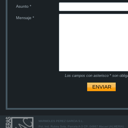
Asunto
*
Mensaje
*
Los campos con asterisco
*
son obliga
MARMOLES PEREZ GARCIA S.L.
Pol. Ind. Rubira Sola. Parcela A-3 CP: 04867 Macael (ALMERIA)