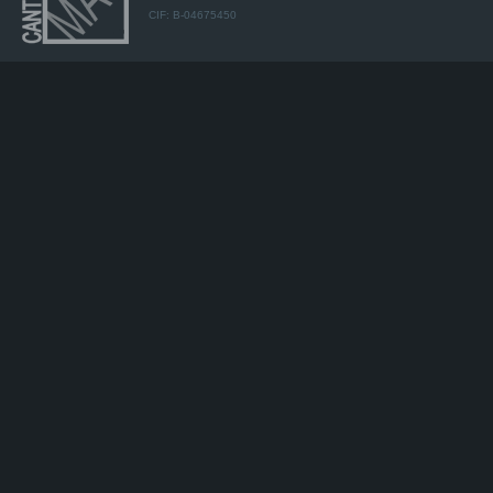
CIF: B-04675450