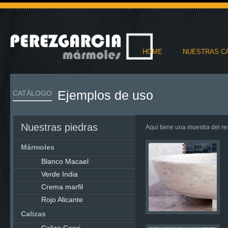
HOME
NUESTRAS C
Ejemplos de uso
CATÁLOGO
Nuestras piedras
Aquí tiene una muestra del re
Mármoles
Blanco Macael
Verde India
Crema marfil
Rojo Alicante
Calizas