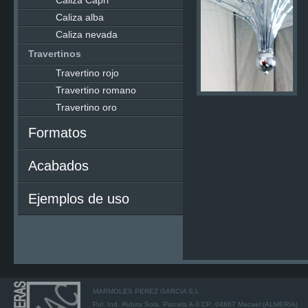
Caliza Capri
Caliza alba
Caliza nevada
Travertinos
Travertino rojo
Travertino romano
Travertino oro
Formatos
Acabados
Ejemplos de uso
MARMOLES PEREZ GARCIA S.L.
Pol. Ind. Rubira Sola. Parcela A-3 CP: 04867 Macael (ALMERIA)