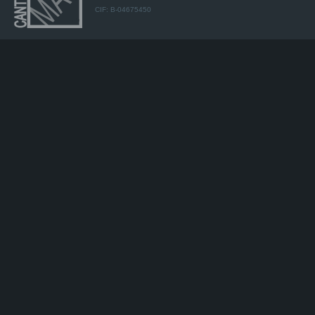
CIF: B-04675450